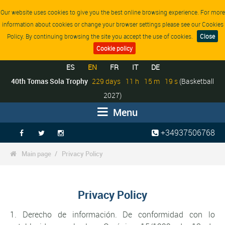
Our website uses cookies to give you the best online browsing experience. For more
information about cookies or change your browser settings please see our Cookies
Policy. By continuing browsing the site you accept the use of cookies.
Close
Cookie policy
ES
EN
FR
IT
DE
40th Tomas Sola Trophy
229
days
11
h
15
m
19
s
(Basketball
2027)
Menu
+34937506768



Main page
Privacy Policy

Privacy Policy
1. Derecho de información. De conformidad con lo